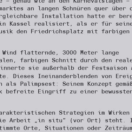
e – genau wie an den Karnevalstagen –
marktes an langen Schnüren quer über 
rgleichbare Installation hatte er ber
in Kassel realisiert, als er für sein
usik den Friedrichsplatz mit farbigen
 Wind flatternde, 3000 Meter lange
alen, farbigen Schnitt durch den real
innerte sie außerhalb der Festsaison 
te. Dieses Ineinanderblenden von Erei
n als Palimpsest: Seinem Konzept gemä
k befreite Eingriff zu einer bewusste
arakteristischen Strategien im Wirken
ie Arbeit „in situ“ (vor Ort) steht. 
timmte Orte, Situationen oder Zeiträu