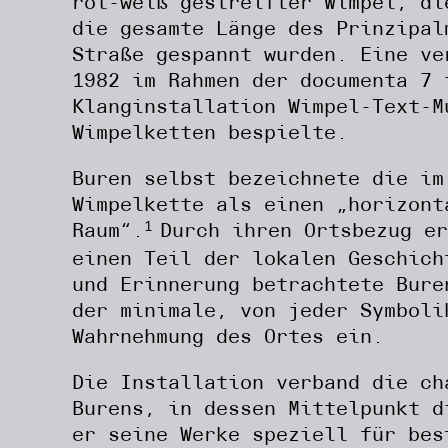
rot-weiß gestreifter Wimpel, di
die gesamte Länge des Prinzipal
Straße gespannt wurden. Eine ve
1982 im Rahmen der documenta 7 
Klanginstallation Wimpel-Text-M
Wimpelketten bespielte.
Buren selbst bezeichnete die im
Wimpelkette als einen „horizont
Raum“.
Durch ihren Ortsbezug er
1
einen Teil der lokalen Geschich
und Erinnerung betrachtete Bure
der minimale, von jeder Symboli
Wahrnehmung des Ortes ein.
Die Installation verband die ch
Burens, in dessen Mittelpunkt d
er seine Werke speziell für bes