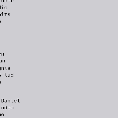
 über
die
eits
e
en
an
gnis
ß lud
n
 Daniel
Indem
me