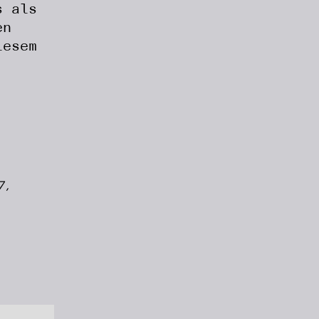
s als
en
iesem
7,